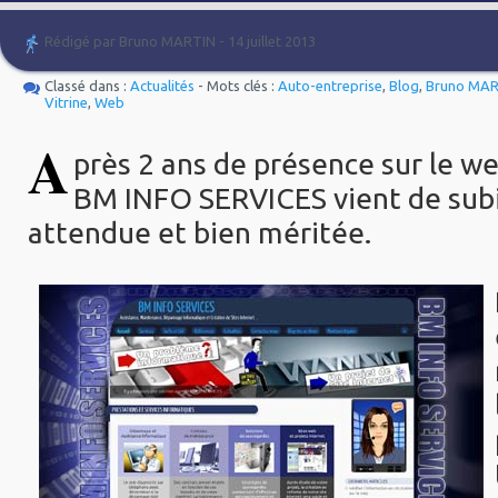
Rédigé par Bruno MARTIN - 14 juillet 2013
Classé dans :
Actualités
- Mots clés :
Auto-entreprise
,
Blog
,
Bruno MA
Vitrine
,
Web
A
près 2 ans de présence sur le web
BM INFO SERVICES vient de subi
attendue et bien méritée.