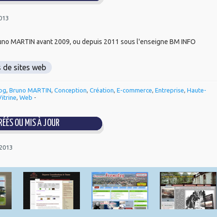
2013
 Bruno MARTIN avant 2009, ou depuis 2011 sous l'enseigne BM INFO
s de sites web
og
,
Bruno MARTIN
,
Conception
,
Création
,
E-commerce
,
Entreprise
,
Haute-
Vitrine
,
Web
-
ÉÉS OU MIS À JOUR
 2013