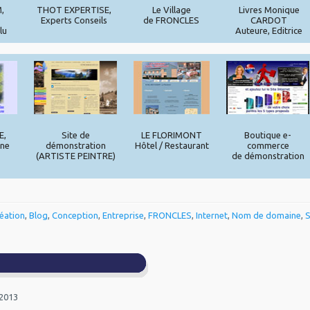
,
THOT EXPERTISE,
Le Village
Livres Monique
Experts Conseils
de FRONCLES
CARDOT
lu
Auteure, Editrice
E,
Site de
LE FLORIMONT
Boutique e-
ine
démonstration
Hôtel / Restaurant
commerce
(ARTISTE PEINTRE)
de démonstration
éation
,
Blog
,
Conception
,
Entreprise
,
FRONCLES
,
Internet
,
Nom de domaine
,
S
 2013