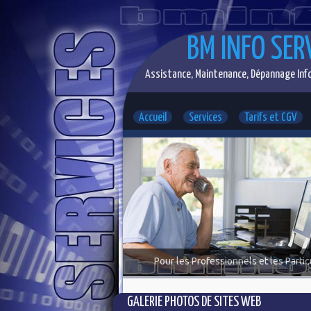
BM INFO SER
Assistance, Maintenance, Dépannage Info
Accueil
Services
Tarifs et CGV
Pour les Professionnels et les Partic
GALERIE PHOTOS DE SITES WEB