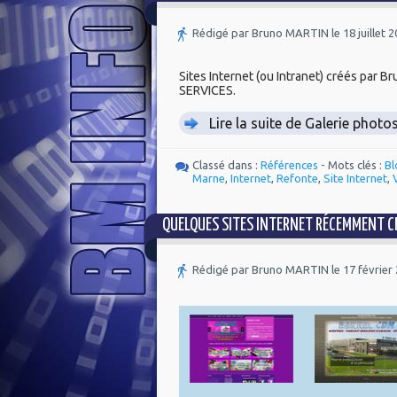
Rédigé par Bruno MARTIN le 18 juillet 
Sites Internet (ou Intranet) créés par
SERVICES.
Lire la suite de Galerie photo
Classé dans :
Références
- Mots clés :
Bl
Marne
,
Internet
,
Refonte
,
Site Internet
,
QUELQUES SITES INTERNET RÉCEMMENT CR
Rédigé par Bruno MARTIN le 17 février