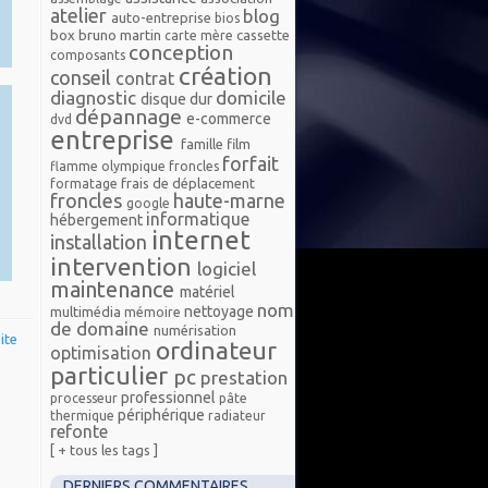
atelier
blog
auto-entreprise
bios
box
bruno martin
cassette
carte mère
conception
composants
création
conseil
contrat
diagnostic
domicile
disque dur
dépannage
e-commerce
dvd
entreprise
famille
film
forfait
flamme olympique froncles
frais de déplacement
formatage
froncles
haute-marne
google
informatique
hébergement
internet
installation
intervention
logiciel
maintenance
matériel
nom
nettoyage
multimédia
mémoire
de domaine
numérisation
ite
ordinateur
optimisation
particulier
pc
prestation
professionnel
processeur
pâte
périphérique
thermique
radiateur
refonte
[ + tous les tags ]
DERNIERS COMMENTAIRES