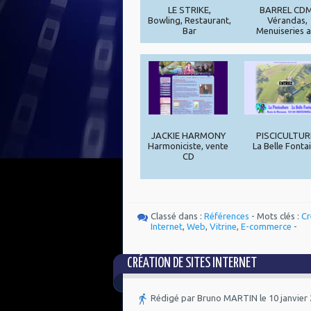
LE STRIKE,
BARREL CDM
Bowling, Restaurant,
Vérandas,
Bar
Menuiseries a
JACKIE HARMONY
PISCICULTUR
Harmoniciste, vente
La Belle Fonta
CD
Classé dans :
Références
- Mots clés :
Cr
Internet
,
Web
,
Vitrine
,
E-commerce
-
CRÉATION DE SITES INTERNET
Rédigé par Bruno MARTIN le 10 janvier