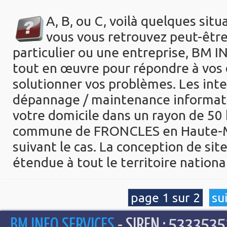
A
,
B
, ou
C
, voilà quelques situ
vous vous
retrouvez peut-être
particulier ou une entreprise,
BM IN
tout en œuvre pour répondre à vos
solutionner vos problèmes. Les int
dépannage /
maintenance informati
votre domicile dans un
rayon de 50 
commune de FRONCLES en Haute-Ma
suivant le cas. La conception
de site
étendue à tout le territoire national
page 1 sur 2
su
BM INFO SERVICES
- SIREN : 5333535