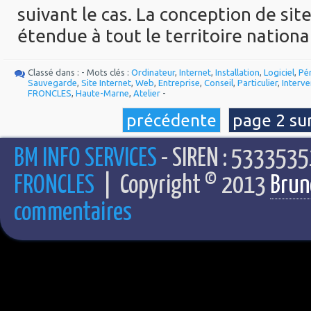
suivant le cas. La conception
de site
étendue à tout le territoire national
Classé dans : - Mots clés :
Ordinateur
,
Internet
,
Installation
,
Logiciel
,
Pé
Sauvegarde
,
Site Internet
,
Web
,
Entreprise
,
Conseil
,
Particulier
,
Interve
FRONCLES
,
Haute-Marne
,
Atelier
-
précédente
page 2 su
BM INFO SERVICES
- SIREN : 5333535
FRONCLES
| Copyright © 2013
Brun
commentaires