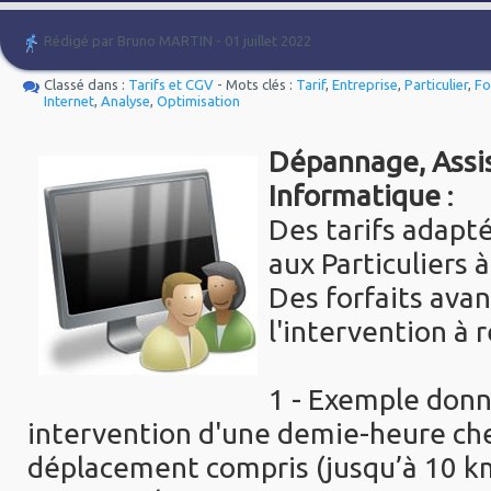
Rédigé par Bruno MARTIN - 01 juillet 2022
Classé dans :
Tarifs et CGV
- Mots clés :
Tarif
,
Entreprise
,
Particulier
,
Fo
Internet
,
Analyse
,
Optimisation
Dépannage, Assi
Informatique
:
Des tarifs adapté
aux Particuliers à
Des forfaits ava
l'intervention à r
1 - Exemple don
intervention d'une demie-heure chez
déplacement compris (jusqu’à 10 k